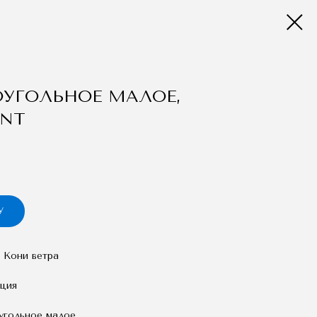
УГОЛЬНОЕ МАЛОЕ,
ENT
У
 Кони ветра
ция
угольное малое