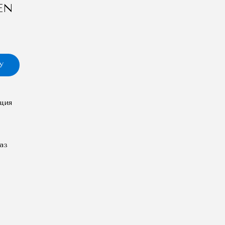
EN
У
ция
аз