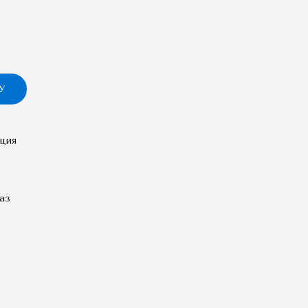
У
ция
аз